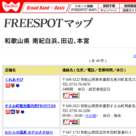
( 全 44 件 )
店舗名
連絡先 ( 住所／電話／営業時間／休日 )
くれあそび
〒649-4222 和歌山県東牟婁郡古座川町直見2
TEL.0735-70-0676
24時間 休日：経営者指定日
すさみ町観光案内所FRONT110
〒649-2621 和歌山県西牟婁郡すさみ町周参見4
TEL.0739-34-3200
09:00～18:00 <
その他
> 休日：無休
わたらせ温泉 ホテルささゆり
〒647-1733 和歌山県田辺市本宮町渡瀬45-1