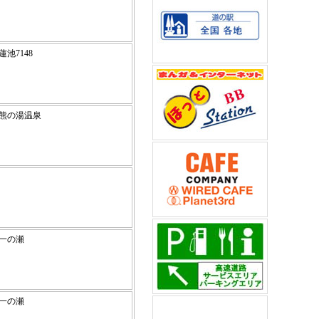
原蓮池7148
高原熊の湯温泉
原
高原一の瀬
高原一の瀬