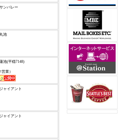
高原サンバレー
高原丸池
蓮池(平穏7148)
通年営業）
高原ジャイアント
高原ジャイアント