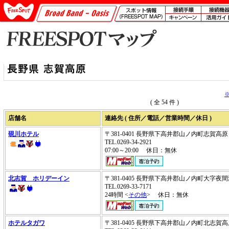
( 全 54 件 )
店舗名
連絡先 ( 住所／電話／営業時間／休日 )
硯川ホテル
〒381-0401 長野県下高井郡山ノ内町志賀高
TEL.0269-34-2921
07:00～20:00 休日：無休
北志賀 ホリデーイン
〒381-0405 長野県下高井郡山ノ内町大字夜間瀬
TEL.0269-33-7171
24時間 <
その他
> 休日：無休
ホテルタガワ
〒381-0405 長野県下高井郡山ノ内町北志