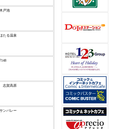
高原木戸池
高原ほたる温泉
7148
48 志賀高原
高原サンバレー