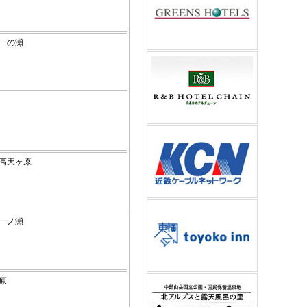
高原一の瀬
原
高原高天ヶ原
高原一ノ瀬
賀高原