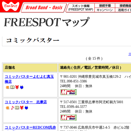
( 全 15 件 )
店舗名
連絡先 ( 住所／電話／営業時間／休日 )
コミックバスターよむよむ真玉
〒901-0201 沖縄県豊見城市真玉橋129-2 ハ
TEL.098-851-3386
橋店
24時間 休日：無休
コミックバスター 志摩店
〒517-0501 三重県志摩市阿児町鵜方5001
TEL.0599-44-3377
24時間 休日：無休
コミックバスターREDCOM呉赤
〒737-0046 広島県呉市中通2-4-5 赤ビル2階