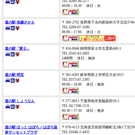
TEL.0269-38-2277
09:00～18:30 休日：水
道の駅 信越さかえ
〒389-2702 長野県下水内郡栄村大字北信37
TEL.0269-87-3180
09:00～17:00 休日：火
道の駅「富士」
〒416-0946 静岡県富士市五貫島669-1
TEL.0545-63-2001
24時間 休日：無休
道の駅 明宝
〒501-4301 岐阜県郡上市明宝大谷1015
TEL.0575-87-2395
09:00～18:00 休日：無休
道の駅 しょうなん
〒277-0911 千葉県柏市箕輪新田59-2
TEL.04-7190-1131
09:30～17:30 休日：無休
道の駅 ほっと はぼろ／はぼろ温
〒078-4113 北海道苫前郡羽幌町北3条1丁目
TEL.01646-2-4455
泉サンセットプラザ