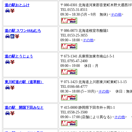
道の駅おとふけ
〒080-0301 北海道河東郡音更町木野大通西
TEL.0155-31-8511
09:30～18:30 (5月～9月 無休) <
その他
>
道の駅 スワン44ねむろ
〒086-0073 北海道根室市酪陽1
TEL.0153-25-3055
09:00～18:00 <
その他
>
道の駅とうじょう
〒673-1341 兵庫県加東市南山1-5-1
TEL.0795-47-2400
09:00～19:00 休日：月
東川町道の駅（道草館）
〒071-1423 北海道上川郡東川町東町1-1-15
TEL.0166-68-4777
08:30～18:00 (5～10月) <
その他
> 休日：無
道の駅 開国下田みなと
〒415-0000 静岡県下田市外ヶ岡1-1
TEL.0558-25-3500
09:00～17:00 (店舗により異なる) <
その他
> 