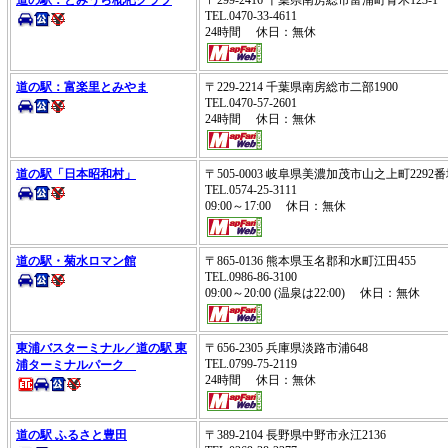
TEL.0470-33-4611
24時間 休日：無休
道の駅：富楽里とみやま
〒229-2214 千葉県南房総市二部1900
TEL.0470-57-2601
24時間 休日：無休
道の駅「日本昭和村」
〒505-0003 岐阜県美濃加茂市山之上町2292
TEL.0574-25-3111
09:00～17:00 休日：無休
道の駅・菊水ロマン館
〒865-0136 熊本県玉名郡和水町江田455
TEL.0986-86-3100
09:00～20:00 (温泉は22:00) 休日：無休
東浦バスターミナル／道の駅 東
〒656-2305 兵庫県淡路市浦648
TEL.0799-75-2119
浦ターミナルパーク
24時間 休日：無休
道の駅 ふるさと豊田
〒389-2104 長野県中野市永江2136