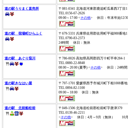
道の駅うりまく直売所
〒081-0341 北海道河東郡鹿追町瓜幕西3丁
TEL.0156-67-2626
09:00～17:00 <
その他
> 休日：年末年始12/30
道の駅 宿場町ひらふく
〒679-5331 兵庫県佐用郡佐用町平福988番
TEL.0790-83-2373
24時間 休日：無休
道の駅 あぐり窪川
〒786-0026 高知県高岡郡四万十町平串284-
TEL.0880-22-8848
08:00～20:00 (夏季) <
その他
> 休日：24時間
道の駅きなはい屋
〒797-1701 愛媛県西予市城川町下相1008番
TEL.0894-82-1100
09:00～18:00 休日：無休
道の駅 北前船松前
〒049-1506 北海道松前郡松前町字唐津379
TEL.0139-46-2211
<
その他
> 休日：4月～9月（無休） 10