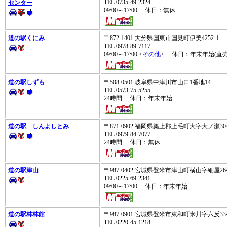
TEL.0735-49-2324
センター
09:00～17:00 休日：無休
道の駅くにみ
〒872-1401 大分県国東市国見町伊美4252-1
TEL.0978-89-7117
09:00～17:00 <
その他
> 休日：年末年始(直売
道の駅しずも
〒508-0501 岐阜県中津川市山口1番地14
TEL.0573-75-5255
24時間 休日：年末年始
道の駅 しんよしとみ
〒871-0902 福岡県築上郡上毛町大字大ノ瀬30
TEL.0979-84-7077
24時間 休日：無休
道の駅津山
〒987-0402 宮城県登米市津山町横山字細屋
TEL.0225-69-2341
09:00～17:00 休日：年末年始
道の駅林林館
〒987-0901 宮城県登米市東和町米川字六反
TEL.0220-45-1218