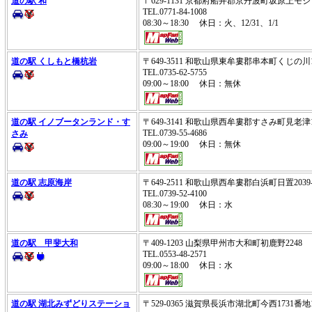
道の駅 和
〒629-1131 京都府船井郡京丹波町坂原上モ
TEL.0771-84-1008
08:30～18:30 休日：火、12/31、1/1
道の駅 くしもと橋杭岩
〒649-3511 和歌山県東牟婁郡串本町くじの川1
TEL.0735-62-5755
09:00～18:00 休日：無休
道の駅 イノブータンランド・す
〒649-3141 和歌山県西牟婁郡すさみ町見老津
TEL.0739-55-4686
さみ
09:00～19:00 休日：無休
道の駅 志原海岸
〒649-2511 和歌山県西牟婁郡白浜町日置2039
TEL.0739-52-4100
08:30～19:00 休日：水
道の駅 甲斐大和
〒409-1203 山梨県甲州市大和町初鹿野2248
TEL.0553-48-2571
09:00～18:00 休日：水
道の駅 湖北みずどりステーショ
〒529-0365 滋賀県長浜市湖北町今西173