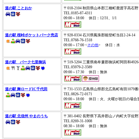
道の駅 ことおか
〒018-2104 秋田県山本郡三種町鹿渡字高石野
TEL.0185-87-4311
09:00～18:00 休日：12/31、1/1
道の駅 桜峠ポケットパーク売店
〒928-0334 石川県鳳珠郡能登町当目2-24-14
TEL.0768-76-1518
09:00～17:00 <
その他
> 休日：水
道の駅 パーク七里御浜
〒519-5204 三重県南牟婁郡御浜町阿田和492
TEL.05979-2-3589
09:00～17:30 休日：無休
道の駅 舞ロードIC千代田
〒731-1533 広島県山県郡北広島町有田107
TEL.0826-72-0171
09:00～18:00 休日：火、火曜が祝日の場
道の駅 北信州 やまのうち
〒381-0402 長野県下高井郡山ノ内町大字佐野
TEL.0269-31-1008
08:30～18:00 休日：無休