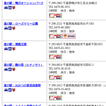
道の駅：鴨川オーシャンパーク
〒299-2865 千葉県鴨川市江見太夫崎22
TEL.0470-96-1911
24時間 休日：無休
道の駅：ローズマリー公園
〒299-2521 千葉県南房総市白子1501
TEL.0470-46-2882
24時間 休日：無休
道の駅：潮風王国
〒295-0025 千葉県南房総市千倉町千田1051
TEL.0470-43-1811
24時間 休日：無休
道の駅：鄙の里（ヒナノサト）
〒294-0814 千葉県南房総市川田82-2
TEL.0470-36-4116
24時間 休日：無休
道の駅：おおつの里花倶楽部
〒299-2412 千葉県南房総市富浦町大津32
TEL.0470-33-4616
24時間 休日：無休
道の駅：とみうら枇杷クラブ
〒299-2416 千葉県南房総市富浦町青木123-