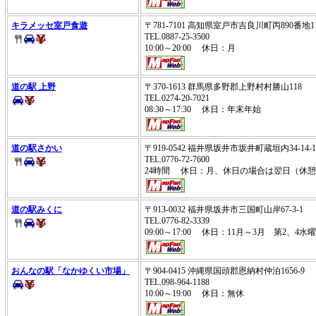
キラメッセ室戸食遊
〒781-7101 高知県室戸市吉良川町丙890番地
TEL.0887-25-3500
10:00～20:00 休日：月
道の駅 上野
〒370-1613 群馬県多野郡上野村村勝山118
TEL.0274-20-7021
08:30～17:30 休日：年末年始
道の駅さかい
〒919-0542 福井県坂井市坂井町蔵垣内34-14
TEL.0776-72-7600
24時間 休日：月、休日の場合は翌日（休憩
道の駅みくに
〒913-0032 福井県坂井市三国町山岸67-3-1
TEL.0776-82-3339
09:00～17:00 休日：11月～3月 第2
おんなの駅「なかゆくい市場」
〒904-0415 沖縄県国頭郡恩納村仲泊1656-9
TEL.098-964-1188
10:00～19:00 休日：無休