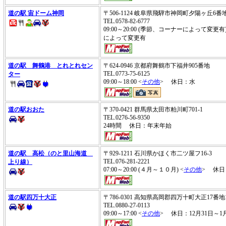
道の駅 宙ドーム神岡
〒506-1124 岐阜県飛騨市神岡町夕陽ヶ丘6
TEL.0578-82-6777
09:00～20:00 (季節、コーナーによって変更有)
によって変更有
道の駅 舞鶴港 とれとれセン
〒624-0946 京都府舞鶴市下福井905番地
TEL.0773-75-6125
ター
09:00～18:00 <
その他
> 休日：水
道の駅おおた
〒370-0421 群馬県太田市粕川町701-1
TEL.0276-56-9350
24時間 休日：年末年始
道の駅 高松（のと里山海道
〒929-1211 石川県かほく市二ツ屋フ16-3
TEL.076-281-2221
上り線）
07:00～20:00 (４月～１０月) <
その他
> 休日
道の駅四万十大正
〒786-0301 高知県高岡郡四万十町大正17番
TEL.0880-27-0113
09:00～17:00 <
その他
> 休日：12月31日～1