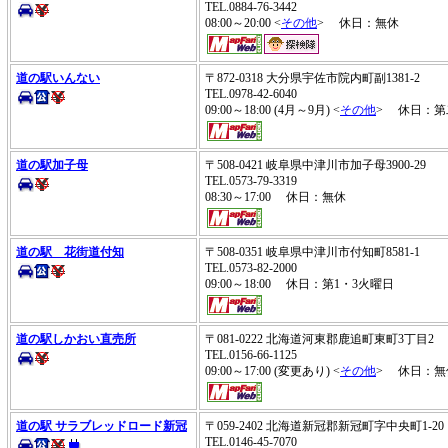
TEL.0884-76-3442
08:00～20:00 <
その他
> 休日：無休
道の駅いんない
〒872-0318 大分県宇佐市院内町副1381-2
TEL.0978-42-6040
09:00～18:00 (4月～9月) <
その他
> 休日：第
道の駅加子母
〒508-0421 岐阜県中津川市加子母3900-29
TEL.0573-79-3319
08:30～17:00 休日：無休
道の駅 花街道付知
〒508-0351 岐阜県中津川市付知町8581-1
TEL.0573-82-2000
09:00～18:00 休日：第1・3火曜日
道の駅しかおい直売所
〒081-0222 北海道河東郡鹿追町東町3丁目2
TEL.0156-66-1125
09:00～17:00 (変更あり) <
その他
> 休日：無休、
道の駅 サラブレッドロード新冠
〒059-2402 北海道新冠郡新冠町字中央町1-2
TEL.0146-45-7070