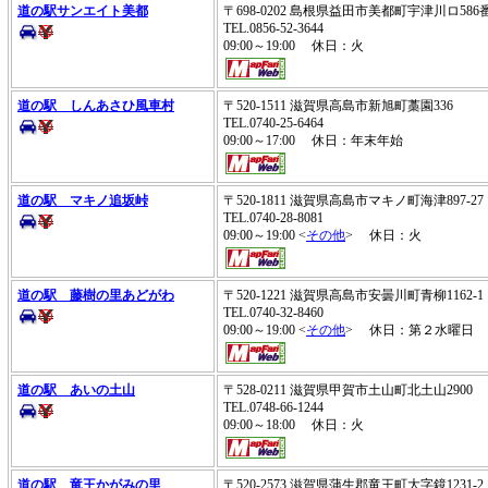
道の駅サンエイト美都
〒698-0202 島根県益田市美都町宇津川ロ58
TEL.0856-52-3644
09:00～19:00 休日：火
道の駅 しんあさひ風車村
〒520-1511 滋賀県高島市新旭町藁園336
TEL.0740-25-6464
09:00～17:00 休日：年末年始
道の駅 マキノ追坂峠
〒520-1811 滋賀県高島市マキノ町海津897-2
TEL.0740-28-8081
09:00～19:00 <
その他
> 休日：火
道の駅 藤樹の里あどがわ
〒520-1221 滋賀県高島市安曇川町青柳1162-
TEL.0740-32-8460
09:00～19:00 <
その他
> 休日：第２水曜日
道の駅 あいの土山
〒528-0211 滋賀県甲賀市土山町北土山2900
TEL.0748-66-1244
09:00～18:00 休日：火
道の駅 竜王かがみの里
〒520-2573 滋賀県蒲生郡竜王町大字鏡1231-