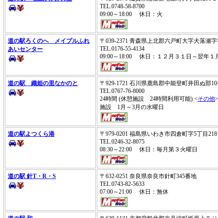
TEL.0748-58-8700
09:00～18:00 休日：火
道の駅ろくのへ メイプルふれ
〒039-2371 青森県上北郡六戸町大字犬落瀬
TEL.0176-55-4134
あいセンター
09:00～18:00 休日：１２月３１日～翌年
道の駅 織姫の里なかのと
〒929-1721 石川県鹿島郡中能登町井田ぬ部
TEL.0767-76-8000
24時間 (休憩施設 24時間利用可能) <
その他
施設 1月～3月の水曜日
道の駅よつくら港
〒979-0201 福島県いわき市四倉町字5丁目2
TEL.0246-32-8075
08:30～22:00 休日：毎月第３火曜日
道の駅 針T・R・S
〒632-0251 奈良県奈良市針町345番地
TEL.0743-82-5633
07:00～21:00 休日：無休