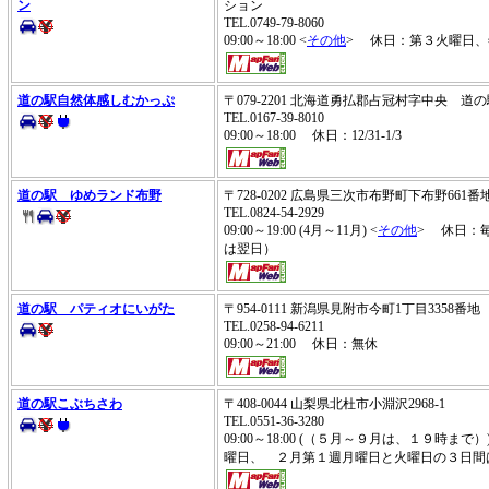
ン
ション
TEL.0749-79-8060
09:00～18:00 <
その他
> 休日：第３火曜日、
道の駅自然体感しむかっぷ
〒079-2201 北海道勇払郡占冠村字中央 
TEL.0167-39-8010
09:00～18:00 休日：12/31-1/3
道の駅 ゆめランド布野
〒728-0202 広島県三次市布野町下布野66
TEL.0824-54-2929
09:00～19:00 (4月～11月) <
その他
> 休日：
は翌日）
道の駅 パティオにいがた
〒954-0111 新潟県見附市今町1丁目3358番
TEL.0258-94-6211
09:00～21:00 休日：無休
道の駅こぶちさわ
〒408-0044 山梨県北杜市小淵沢2968-1
TEL.0551-36-3280
09:00～18:00 (（５月～９月は、１９時
曜日、 ２月第１週月曜日と火曜日の３日間