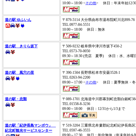
10:00～18:00 <
その他
> 休日：年末年始12/3
道の駅 ゆふいん
〒879-5114 大分県由布市湯布院町川北899-7
TEL.0977-84-5551
10:00～18:00 休日：無休
道の駅 きりら坂下
〒509-9232 岐阜県中津川市坂下450-2
TEL.0573-70-0050
09:30～18:30 (売店 夏季) 休日：水、
道の駅 風穴の里
〒390-1504 長野県松本市安曇3528-1
TEL.0263-94-2200
09:00～17:00 <
その他
> 休日：夏季無休・冬
道の駅・忠類
〒089-1701 北海道中川郡幕別町忠類白銀町38
TEL.01558-8-3236
09:00～18:00 休日：12/31から1/3まで
道の駅「紀伊長島マンボウ」
〒519-3204 三重県北牟婁郡紀北町紀伊長島区
TEL.0597-46-3555
紀北町観光サービスセンター
09:00～17:30 休日：年中無休（年末年始