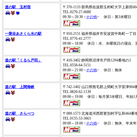
道の駅 玉村宿
〒370-1133 群馬県佐波郡玉村町大字上新田60
TEL.0270-27-6688
09:30～20:30 <
その他
> 休日：第3水曜日
一乗谷あさくら水の駅
〒910-2151 福井県福井市安波賀中島町一丁
TEL.0776-41-2777
09:00～18:00 休日：水、水曜祝日の場合
道の駅「くるら戸田」
〒410-3402 静岡県沼津市戸田1294番地の3
TEL.0558-64-5151
09:00～21:00 <
その他
> 休日：無休
道の駅 上関海峡
〒742-1402 山口県熊毛郡上関町大字室津90
TEL.0820-62-1139
09:00～19:00 休日：毎月第3水曜日、年始1
道の駅 さらべつ
〒089-1573 北海道河西郡更別村字弘和464
TEL.0155-53-3663
09:00～18:00 <
その他
> 休日：無休、年末年