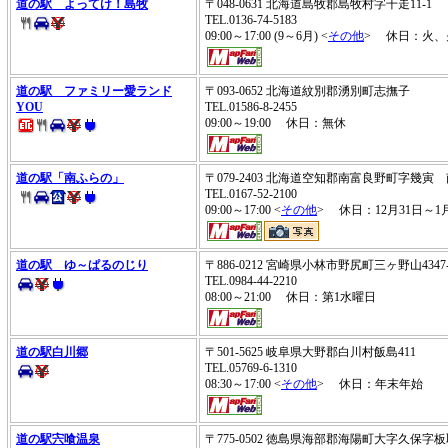
道の駅 よってけ！島牧
〒048-0631 北海道島牧郡島牧村字千走11-1
TEL.0136-74-5183
09:00～17:00 (9～6月) <
その他
> 休日：火、
道の駅 ファミリー愛ランド
〒093-0652 北海道紋別郡湧別町志撫子
YOU
TEL.01586-8-2455
09:00～19:00 休日：無休
道の駅「南ふらの」
〒079-2403 北海道空知郡南富良野町字幾
TEL.0167-52-2100
09:00～17:00 <
その他
> 休日：12月31日～1
道の駅 ゆ～ぱるのじり
〒886-0212 宮崎県小林市野尻町三ヶ野山434
TEL.0984-44-2210
08:00～21:00 休日：第1水曜日
道の駅白川郷
〒501-5625 岐阜県大野郡白川村飯島411
TEL.05769-6-1310
08:30～17:00 <
その他
> 休日：年末年始
道の駅宍喰温泉
〒775-0502 徳島県海部郡海陽町大字久保字板