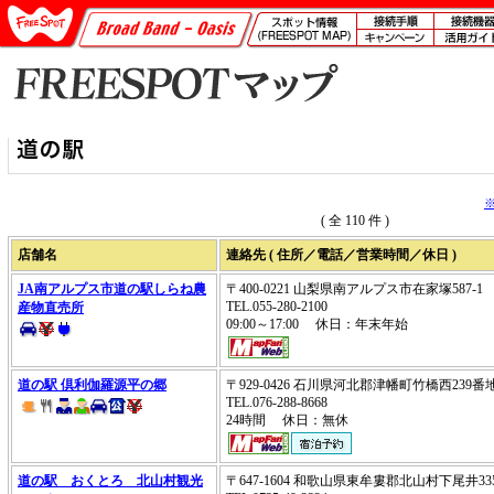
( 全 110 件 )
店舗名
連絡先 ( 住所／電話／営業時間／休日 )
JA南アルプス市道の駅しらね農
〒400-0221 山梨県南アルプス市在家塚587-
TEL.055-280-2100
産物直売所
09:00～17:00 休日：年末年始
道の駅 倶利伽羅源平の郷
〒929-0426 石川県河北郡津幡町竹橋西239番
TEL.076-288-8668
24時間 休日：無休
道の駅 おくとろ 北山村観光
〒647-1604 和歌山県東牟婁郡北山村下尾井3