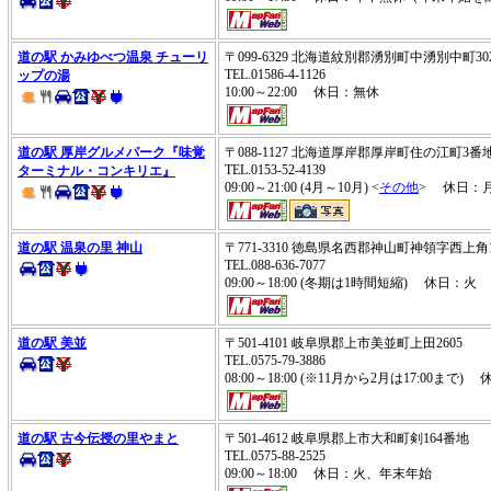
道の駅 かみゆべつ温泉 チューリ
〒099-6329 北海道紋別郡湧別町中湧別中町30
TEL.01586-4-1126
ップの湯
10:00～22:00 休日：無休
道の駅 厚岸グルメパーク『味覚
〒088-1127 北海道厚岸郡厚岸町住の江町3番
TEL.0153-52-4139
ターミナル・コンキリエ』
09:00～21:00 (4月～10月) <
その他
> 休日：
道の駅 温泉の里 神山
〒771-3310 徳島県名西郡神山町神領字西上角
TEL.088-636-7077
09:00～18:00 (冬期は1時間短縮) 休日：火
道の駅 美並
〒501-4101 岐阜県郡上市美並町上田2605
TEL.0575-79-3886
08:00～18:00 (※11月から2月は17:00まで
道の駅 古今伝授の里やまと
〒501-4612 岐阜県郡上市大和町剣164番地
TEL.0575-88-2525
09:00～18:00 休日：火、年末年始