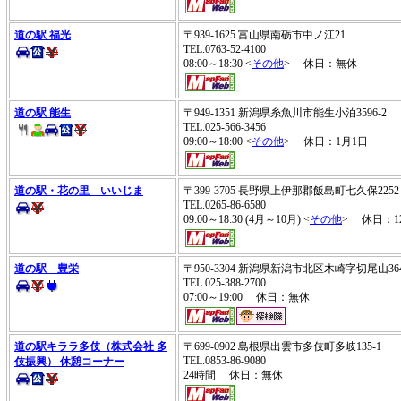
道の駅 福光
〒939-1625 富山県南砺市中ノ江21
TEL.0763-52-4100
08:00～18:30 <
その他
> 休日：無休
道の駅 能生
〒949-1351 新潟県糸魚川市能生小泊3596-2
TEL.025-566-3456
09:00～18:00 <
その他
> 休日：1月1日
道の駅・花の里 いいじま
〒399-3705 長野県上伊那郡飯島町七久保22
TEL.0265-86-6580
09:00～18:30 (4月～10月) <
その他
> 休日：12/
道の駅 豊栄
〒950-3304 新潟県新潟市北区木崎字切尾山3
TEL.025-388-2700
07:00～19:00 休日：無休
道の駅キララ多伎（株式会社 多
〒699-0902 島根県出雲市多伎町多岐135-1
TEL.0853-86-9080
伎振興） 休憩コーナー
24時間 休日：無休