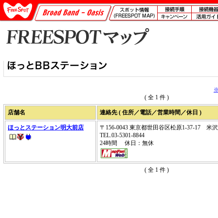
( 全 1 件 )
店舗名
連絡先 ( 住所／電話／営業時間／休日 )
ほっとステーション明大前店
〒156-0043 東京都世田谷区松原1-37-17 米
TEL.03-5301-8844
24時間 休日：無休
( 全 1 件 )