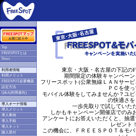
Top
FREESPOTとは
News
東京・大阪・名古屋の下記のFR
利用者情報
期間限定の体験キャンペーン
利用メリット
FREESPOT必要機器
フリースポット(公衆無線ＬＡＮサービ
設定方法
ＰＣを使っ
Q&A(利用者向)
モバイル体験をしてみませんか？ユビ
の快適さを
導入オーナ情報
一歩先取りで試していた
導入メリット
しかもキャンペーン開催店でのみ
導入事例
アンケートにお答えいただくと、抽選
導入手順
レゼント
導入キット
この機会に、ＦＲＥＥＳＰＯＴ＆モバ
購入受付