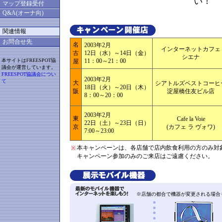
い！
マップ登録受付
Q&A(オーナ向)
関連情報
お問合せ先
名
2003年2月
インターネットカフェ
古
12日（水）～14日（金）
シエナ
本サイトはFREESPOT協
11：00～21：00
屋
議会が運営しています。
FREESPOT協議会につい
2003年2月
て
大
シアトルズベストコーヒ
18日（火）～20日（木）
阪
淀屋橋住友ビル店
8：00～20：00
2003年2月
東
Cafe la Voie
22日（土）～23日（日）
京
(カフェ ラ ヴォワ)
7:00～23:00
本キャンペーンは、各店舗で店内飲食利用の方のみ対
※
キャンペーン参加のみのご来店はご遠慮ください。
※店舗の都合で機器が変更される場合