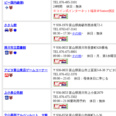
TEL.076-495-3101
ビー国内線側)
24時間 休日：無休
※コイン式インターネット端末＠Station併設
ささら館
〒939-1970 富山県南砺市西赤尾72-1
TEL.0763-67-3141
08:30～17:30<
その他
> 休日：無休
滑川市立図書館
〒936-0033 富山県滑川市吾妻町426番地
TEL.076-475-8001
09:00～19:00<
その他
> 休日：月、第1水曜
アピタ富山東店ゲームコーナー
〒930-0835 富山県富山市上冨居3-8-38 アピ
TEL.076-452-3370
09:00～23:45 休日：母体休日に準じる
上小泉公民館
〒936-0053 富山県滑川市上小泉2679
TEL.076-475-3502
09:00～21:00要利用予約 休日：無休
立山黒部アルペンルート 大観
〒930-8558 富山県富山市桜町1-1-36