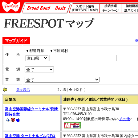
▼都道府県
▼市区町村
住 所
電 源
業 態
前を表示
2 / 15 ( 全 142 件 )
店舗名
連絡先 ( 住所／電話／営業時間／休日 )
富山空港国際線ターミナル2階出
〒939-8252 富山県富山市秋ケ島30
TEL.076-495-3100
国待合室
09:00～14:00就航便の時間帯のみ<
その他
> 
富山空港 ターミナルビル(2Fロ
〒939-8252 富山県富山市秋ケ島30 国内線