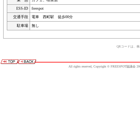
業 態
カフェ、喫茶店
ESS-ID
freespot
交通手段
電車 西町駅 徒歩00分
駐車場
無し
QRコードは、
All rights reserved, Copyright © FREESPOT協議会 20