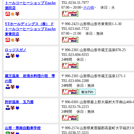
TEL.0234-31-7977
トールコーヒーショップ EneJet
07:00～20:00<
その他
> 休日：火
酒田店
YTホールディングス（株） ド
〒990-2423 山形県山形市東青田1-1-30
TEL.023-641-7722
トールコーヒーショップ EneJet
07:00～21:00 休日：無休
東青田店
ロッジスガノ
〒990-2301 山形県山形市蔵王温泉878-25
TEL.023-694-9355
24時間 休日：
蔵王温泉 岩清水料理の宿 季
〒990-2301 山形県山形市蔵王温泉1271-1
TEL.023-694-2288
の里
24時間 休日：無休
肘折温泉 玉乃屋
〒996-0301 山形県最上郡大蔵村大字南山466-
TEL.0233-76-2215
24時間 休日：無休
山形・県南自動車学校
〒999-2174 山形県東置賜郡高畠町大字福沢11
TEL.0238-57-3221