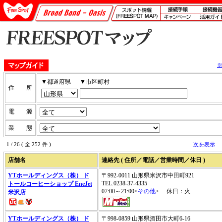
▼都道府県
▼市区町村
住 所
電 源
業 態
1 / 26 ( 全 252 件 )
次を表示
店舗名
連絡先 ( 住所／電話／営業時間／休日 )
YTホールディングス（株） ド
〒992-0011 山形県米沢市中田町921
TEL.0238-37-4335
トールコーヒーショップ EneJet
07:00～21:00<
その他
> 休日：火
米沢店
YTホールディングス（株） ド
〒998-0859 山形県酒田市大町6-16