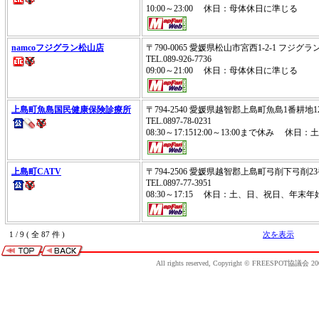
10:00～23:00 休日：母体休日に準じる
namcoフジグラン松山店
〒790-0065 愛媛県松山市宮西1-2-1 フジグラ
TEL.089-926-7736
09:00～21:00 休日：母体休日に準じる
上島町魚島国民健康保険診療所
〒794-2540 愛媛県越智郡上島町魚島1番耕地1
TEL.0897-78-0231
08:30～17:1512:00～13:00まで休み 休
上島町CATV
〒794-2506 愛媛県越智郡上島町弓削下弓削2
TEL.0897-77-3951
08:30～17:15 休日：土、日、祝日、年末年
1 / 9 ( 全 87 件 )
次を表示
All rights reserved, Copyright © FREESPOT協議会 20