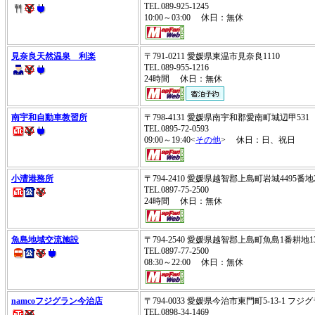
TEL.089-925-1245
10:00～03:00 休日：無休
見奈良天然温泉 利楽
〒791-0211 愛媛県東温市見奈良1110
TEL.089-955-1216
24時間 休日：無休
南宇和自動車教習所
〒798-4131 愛媛県南宇和郡愛南町城辺甲531
TEL.0895-72-0593
09:00～19:40<
その他
> 休日：日、祝日
小漕港務所
〒794-2410 愛媛県越智郡上島町岩城4495番地
TEL.0897-75-2500
24時間 休日：無休
魚島地域交流施設
〒794-2540 愛媛県越智郡上島町魚島1番耕地1
TEL.0897-77-2500
08:30～22:00 休日：無休
namcoフジグラン今治店
〒794-0033 愛媛県今治市東門町5-13-1 フジ
TEL.0898-34-1469