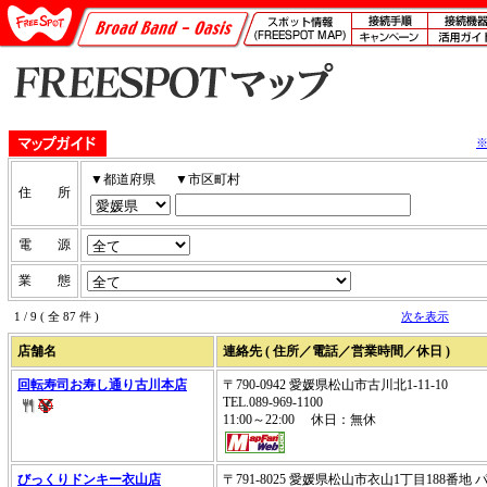
▼都道府県
▼市区町村
住 所
電 源
業 態
1 / 9 ( 全 87 件 )
次を表示
店舗名
連絡先 ( 住所／電話／営業時間／休日 )
回転寿司お寿し通り古川本店
〒790-0942 愛媛県松山市古川北1-11-10
TEL.089-969-1100
11:00～22:00 休日：無休
びっくりドンキー衣山店
〒791-8025 愛媛県松山市衣山1丁目188番