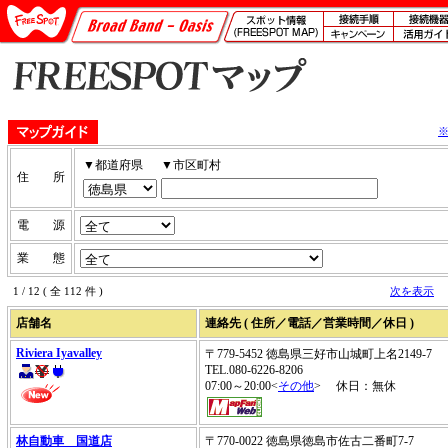
▼都道府県
▼市区町村
住 所
電 源
業 態
1 / 12 ( 全 112 件 )
次を表示
店舗名
連絡先 ( 住所／電話／営業時間／休日 )
Riviera Iyavalley
〒779-5452 徳島県三好市山城町上名2149-7
TEL.080-6226-8206
07:00～20:00<
その他
> 休日：無休
林自動車 国道店
〒770-0022 徳島県徳島市佐古二番町7-7