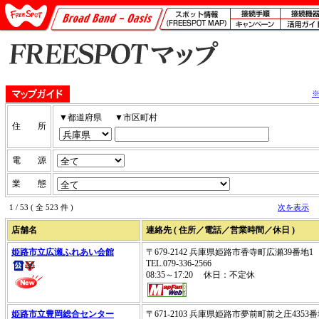
▼都道府県
▼市区町村
住 所
電 源
業 態
1 / 53 ( 全 523 件 )
次を表示
店舗名
連絡先 ( 住所／電話／営業時間／休日 )
姫路市立広瀬ふれあい会館
〒679-2142 兵庫県姫路市香寺町広瀬39番地1
TEL.079-336-2566
08:35～17:20 休日：不定休
姫路市立豊岡総合センター
〒671-2103 兵庫県姫路市夢前町前之庄4353番