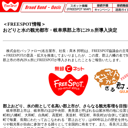
＜FREESPOT情報＞
おどりと水の観光都市・岐阜県郡上市に29ヵ所導入決定
株式会社バッファロー(名古屋市、社長：斉木 邦明)は、FREESPOT協議会の
＝FREESPOTの普及・拡大を推進してまいりましたが、この度、郡上八幡の名
郡上市の市内29ヵ所にFREESPOTが導入されましたことをご報告いたします。
郡上おどり、水の街として名高い郡上市が、さらなる観光客増を目指して
岐阜県郡上市は、岐阜県のほぼ中央部、奥美濃と呼ばれる山紫水明の地に位置し、平成
町村(八幡町、大和町、白鳥町、高鷲村、美並村、明宝村、和良村)が合併して誕
町で毎夏、長期にわたっておこなわれる「郡上おどり」は400年以上の歴史を持ち
りや観光客が自由に参加できる踊りとして全国的に有名です。また、長良川上流