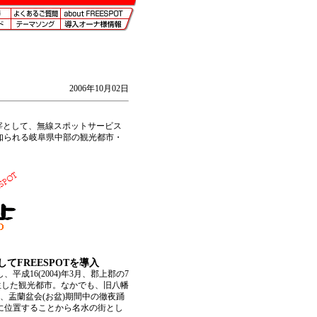
2006年10月02日
主宰として、無線スポットサービス
で知られる岐阜県中部の観光都市・
FREESPOTを導入
16(2004)年3月、郡上郡の7
生した観光都市。なかでも、旧八幡
、盂蘭盆会(お盆)期間中の徹夜踊
に位置することから名水の街とし