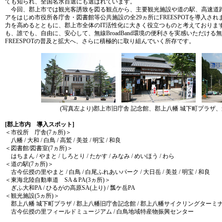
ても知られ、全国名水百選にも選ばれています。
今回、郡上市では観光客誘致を図る観点から、主要観光施設や道の駅、高速道路
アをはじめ市役所各庁舎・図書館等公共施設の全29ヵ所にFREESPOTを導入さ
力を高めるとともに、郡上市全体のIT活性化に大きく役立つものと考えております。
も、誰でも、自由に、安心して、無線BroadBand環境の便利さを実感いただけ
FREESPOTの普及と拡大へ、さらに積極的に取り組んでいく所存です。
(写真左より)郡上市旧庁舎 記念館、郡上八幡 城下町プラザ
[郡上市内 導入スポット]
＜市役所 庁舎(7ヵ所)＞
八幡 / 大和 / 白鳥 / 高鷲 / 美並 / 明宝 / 和良
＜図書館/図書室(7ヵ所)＞
はちまん / やまと / しろとり / たかす / みなみ / めいほう / わら
＜道の駅(7ヵ所)＞
古今伝授の里やまと / 白鳥 / 白尾ふれあいパーク / 大日岳 / 美並 / 明宝 / 和良
＜東海北陸自動車道 SA＆PA(3ヵ所)＞
ぎふ大和PA / ひるがの高原SA(上り) / 瓢ケ岳PA
＜観光施設(5ヵ所)＞
郡上八幡 城下町プラザ / 郡上八幡旧庁舎記念館 / 郡上八幡サイクリングターミナ
古今伝授の里フィールドミュージアム / 白鳥地域特産物振興センター