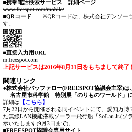
■携帯電話検索サービス 詳細ページ
www.freespot.com/mobile/
■QRコード
※QRコードは、株式会社デンソーウ
す。
■直接入力用URL
m.freespot.com
上記サービスは2016年8月31日をもちまして終
関連リンク
●株式会社バッファロー(FREESPOT協議会主宰)は
名古屋市科学館 特別展「のりものワールド」に
詳細は
【こちら】
7月22日から開催される同イベントにて、愛知万博
た無線LAN機能搭載ソーラー飛行船「SoLan Jr.(
示いたします(9月3日まで)。
■FREESPOT協議会専用サイト