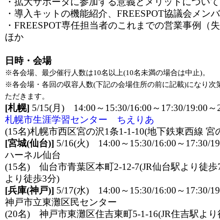
・拡大サポータに参加する意義とメリットについて
・導入キットの機能紹介、FREESPOT協議会メン
・FREESPOT専任担当者のこれまでの営業事例（
ほか
日時・会場
※各会場、最少催行人数は10名以上(10名未満の場合は中止)。
※各会場・各回の収容人数(下記の会場住所の前に記載)になり次
ただきます。
[札幌]
5/15(月) 14:00～15:30/16:00～17:30/19:00～2
札幌市生涯学習センター ちえりあ
(15名)札幌市西区宮の沢1条1-1-10(地下鉄東西線 
[宮城(仙台)]
5/16(火) 14:00～15:30/16:00～17:30/19
ハーネル仙台
(15名) 仙台市青葉区本町2-12-7(JR仙台駅より
より徒歩3分)
[兵庫(神戸)]
5/17(水) 14:00～15:30/16:00～17:30/19
神戸市立東灘区民センター
(20名) 神戸市東灘区住吉東町5-1-16(JR住吉駅より