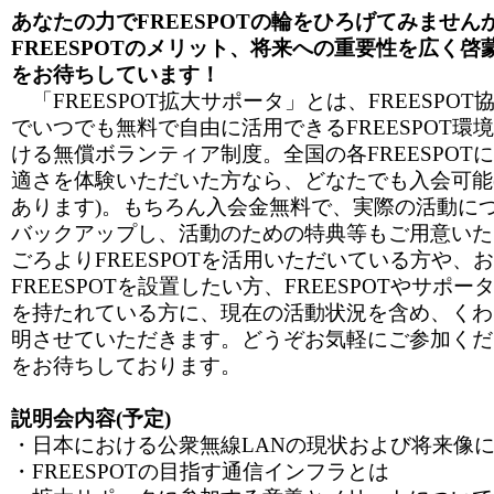
あなたの力でFREESPOTの輪をひろげてみません
FREESPOTのメリット、将来への重要性を広く
をお待ちしています！
「FREESPOT拡大サポータ」とは、FREESPO
でいつでも無料で自由に活用できるFREESPOT環
ける無償ボランティア制度。全国の各FREESPOT
適さを体験いただいた方なら、どなたでも入会可能
あります)。もちろん入会金無料で、実際の活動に
バックアップし、活動のための特典等もご用意いた
ごろよりFREESPOTを活用いただいている方や、
FREESPOTを設置したい方、FREESPOTやサポ
を持たれている方に、現在の活動状況を含め、くわ
明させていただきます。どうぞお気軽にご参加くだ
をお待ちしております。
説明会内容(予定)
・日本における公衆無線LANの現状および将来像
・FREESPOTの目指す通信インフラとは