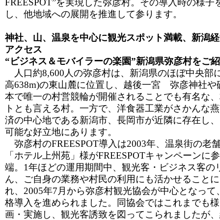
FREESPOT”を実現した弥彦村。その導入時の様
し、他地域への展開を推進して参ります。
神社、山、温泉を中心に観光スポット満載、新潟経
アクセス
“ビジネス＆モバイラーの楽園”新潟県弥彦村をご
人口約8,600人の弥彦村は、新潟県のほぼ中央部
高638m)の東山麓に位置し、越後一宮 弥彦神社
本で唯一の村営競輪が開催されることでも有名な、
トとも言える村。一方で、洋食器工業がさかんな燕
済の中心地である新潟市、長岡市が近隣に存在し、
可能な好立地にあります。
弥彦村のFREESPOT導入は2003年、温泉街の
「ホテル上州苑」様がFREESPOTキャンペーンに
端。1年ほどの運用期間中、観光客・ビジネス客の
ん、ご自身の業務や村民の利用にも活かせることに
れ、2005年7月から弥彦村観光協会が中心となっ
格導入を進められました。同協会ではこれまでも様
画・実施し、観光客誘致を図ってこられましたが、