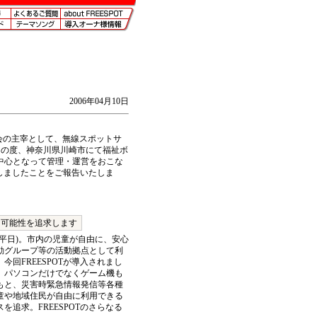
2006年04月10日
議会の主宰として、無線スポットサ
、この度、神奈川県川崎市にて福祉ボ
中心となって管理・運営をおこな
いたしましたことをご報告いたしま
な可能性を追求します
平日)。市内の児童が自由に、安心
動グループ等の活動拠点として利
回FREESPOTが導入されまし
、パソコンだけでなくゲーム機も
もと、災害時緊急情報発信等各種
童や地域住民が自由に利用できる
追求。FREESPOTのさらなる