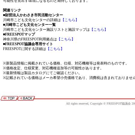
可能性を見出す環境になるものと期待しております。
関連リンク
■財団法人かわさき市民活動センター
川崎市こども文化センターの詳細は
【こちら】
■川崎市こども文化センター一覧
川崎市こども文化センター施設リストと施設マップは
【こちら】
■FREESPOTマップ
神奈川県のFREESPOT利用拠点は
【こちら】
■FREESPOT協議会専用サイト
FREESPOTに関する詳細は
【こちら】
※新製品情報に掲載されている価格、仕様、対応機種等は発表時のものです。
※価格改定、仕様変更、対応機種追加等の可能性があります。
※最新情報は製品カタログにてご確認ください。
※記載されている価格はメーカ希望小売価格であり、消費税は含まれておりませ
All rights reserved, Copyright © FREESPOT協議会 20