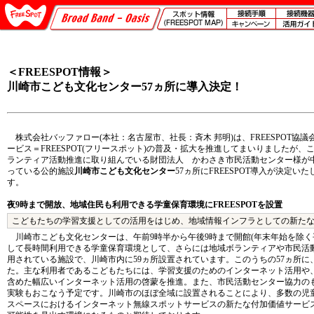
＜FREESPOT情報＞
川崎市こども文化センター57ヵ所に導入決定！
株式会社バッファロー(本社：名古屋市、社長：斉木 邦明)は、FREESPOT協
ービス＝FREESPOT(フリースポット)の普及・拡大を推進してまいりましたが
ランティア活動推進に取り組んでいる財団法人 かわさき市民活動センター様が
っている公的施設
川崎市こども文化センター
57ヵ所にFREESPOT導入が決定
す。
夜9時まで開放、地域住民も利用できる学童保育環境にFREESPOTを設置
こどもたちの学習支援としての活用をはじめ、地域情報インフラとしての新た
川崎市こども文化センターは、午前9時半から午後9時まで開館(年末年始を除く
して長時間利用できる学童保育環境として、さらには地域ボランティアや市民活
用されている施設で、川崎市内に59ヵ所設置されています。このうちの57ヵ所に、今
た。主な利用者であるこどもたちには、学習支援のためのインターネット活用や
含めた幅広いインターネット活用の啓蒙を推進。また、市民活動センター協力の
実験もおこなう予定です。川崎市のほぼ全域に設置されることにより、多数の児
スペースにおけるインターネット無線スポットサービスの新たな付加価値サービスを