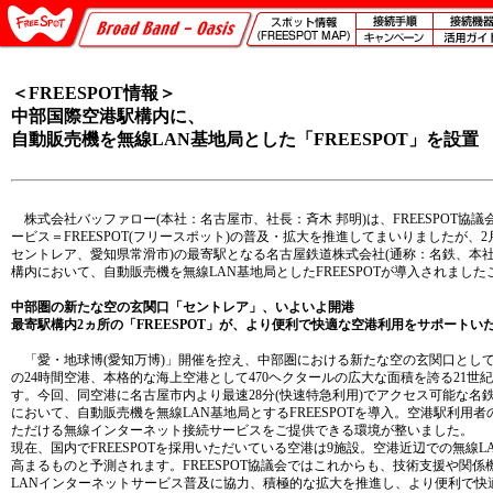
＜FREESPOT情報＞
中部国際空港駅構内に、
自動販売機を無線LAN基地局とした「FREESPOT」を設置
株式会社バッファロー(本社：名古屋市、社長：斉木 邦明)は、FREESPOT協
ービス＝FREESPOT(フリースポット)の普及・拡大を推進してまいりましたが、2
セントレア、愛知県常滑市)の最寄駅となる名古屋鉄道株式会社(通称：名鉄、本
構内において、自動販売機を無線LAN基地局としたFREESPOTが導入されまし
中部圏の新たな空の玄関口「セントレア」、いよいよ開港
最寄駅構内2ヵ所の「FREESPOT」が、より便利で快適な空港利用をサポートい
「愛・地球博(愛知万博)」開催を控え、中部圏における新たな空の玄関口として
の24時間空港、本格的な海上空港として470ヘクタールの広大な面積を誇る21世
す。今回、同空港に名古屋市内より最速28分(快速特急利用)でアクセス可能な名
において、自動販売機を無線LAN基地局とするFREESPOTを導入。空港駅利用
ただける無線インターネット接続サービスをご提供できる環境が整いました。
現在、国内でFREESPOTを採用いただいている空港は9施設。空港近辺での無線
高まるものと予測されます。FREESPOT協議会ではこれからも、技術支援や関
LANインターネットサービス普及に協力、積極的な拡大を推進し、より便利で快