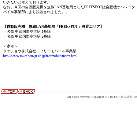
いきたいと考えております。
なお、今回の自動販売機を無線LAN基地局としたFREESPOTは自販機オペレー
バイル事業部により設置されました。。
【自動販売機 無線LAN基地局「FREESPOT」設置エリア】
・名鉄 中部国際空港駅 1番線
・名鉄 中部国際空港駅 2番線
＜参考＞
タケショウ株式会社 フリーモバイル事業部
http://www.takeshou-gr.co.jp/freemobile/index.html
All rights reserved, Copyright © FREESPOT協議会 20