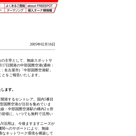
2005年02月16日
議会の主宰として、無線スポットサ
月17日開港の中部国際空港(通称：
社：名古屋市)「中部国際空港駅」
たことをご報告いたします。
たします。
開港するセントレア。国内5番目
紀型国際空港が注目を集めていま
鉄線・中部国際空港駅の構内2ヵ所
者の皆様に、いつでも無料で活用い
LAN活用は、今後ますますニーズが
係機関へのサポートにより、無線
適なネットワーク環境を構築して