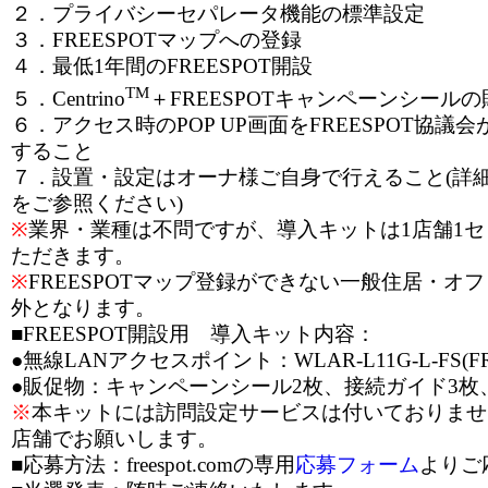
２．プライバシーセパレータ機能の標準設定
３．FREESPOTマップへの登録
４．最低1年間のFREESPOT開設
TM
５．Centrino
＋FREESPOTキャンペーンシールの
６．アクセス時のPOP UP画面をFREESPOT協議
すること
７．設置・設定はオーナ様ご自身で行えること(詳細はwww.
をご参照ください)
※
業界・業種は不問ですが、導入キットは1店舗1
ただきます。
※
FREESPOTマップ登録ができない一般住居・オ
外となります。
■FREESPOT開設用 導入キット内容：
●無線LANアクセスポイント：WLAR-L11G-L-FS(FR
●販促物：キャンペーンシール2枚、接続ガイド3枚
※
本キットには訪問設定サービスは付いておりませ
店舗でお願いします。
■応募方法：freespot.comの専用
応募フォーム
よりご