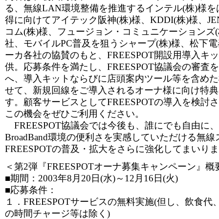
る、無線LAN環境整備を推進するインテル(株)様
得に向けてアイテック阪神(株)様、KDDI(株)様、JE
コム(株)様、フュージョン・コミュニケーションズ(
社、モバイルPC普及を狙うシャープ(株)様、松下電器
ーカ各社の協賛のもと、FREESPOT開設用導入キッ
供。応募条件を満たし、FREESPOT協議会の審査
へ、導入キットならびに店頭案内ツール等を含めた
せて、新規回線をご導入されるオーナ様に向け特典
す。顧客サービスとしてFREESPOTの導入を検討
この機会をぜひご利用ください。
FREESPOT協議会では今後も、誰にでも自由に
BroadBand環境の便利さを実感していただける無
FREESPOTの普及・拡大をさらに強化してまいり
＜第2弾『FREESPOTオーナ募集キャンペーン』概
■期間：2003年8月20日(水)～12月16日(火)
■応募条件：
１．FREESPOTサービスの無料実施(但し、飲食
の時間チャージ等は除く)