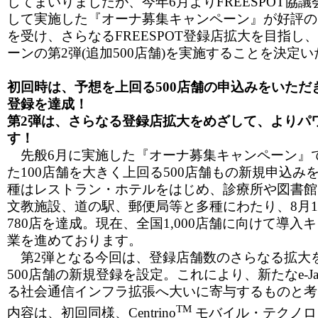
してまいりましたが、今年6月よりFREESPOT協
して実施した『オーナ募集キャンペーン』が好評の
を受け、さらなるFREESPOT登録店拡大を目指し
ーンの第2弾(追加500店舗)を実施することを決定
初回時は、予想を上回る500店舗の申込みをいただき
登録を達成！
第2弾は、さらなる登録店拡大をめざして、よりパ
す！
先般6月に実施した『オーナ募集キャンペーン』
た100店舗を大きく上回る500店舗もの新規申込み
種はレストラン・ホテルをはじめ、診療所や図書館
文教施設、道の駅、郵便局等と多種にわたり、8月1
780店を達成。現在、全国1,000店舗に向けて導
業を進めております。
第2弾となる今回は、登録店舗数のさらなる拡大
500店舗の新規登録を設定。これにより、新たなe-J
る社会通信インフラ拡張へ大いに寄与するものと考
TM
内容は、初回同様、Centrino
モバイル・テクノロ