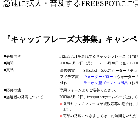
急速に拡大・普及するFREESPOTに
『キャッチフレーズ大募集』キャンペ
■募集内容
FREESPOTを表現するキャッチフレーズ（17
■期間
2003年5月12日（月） ～ 5月30日（金）17:0
■賞品
最優秀賞
SUZUKI 50ccスクーター「チ
アイデア賞
ウォーターピロー
（ウォーター
佳作
ライオン型ゴージャス風呂
（お
■応募方法
専用フォームよりご応募ください。
■当選者の発表について
2003年6月12日、freespot.netホームページ上に
採用キャッチフレーズが複数応募の場合は、
※
ます。
商品の発送につきましては、お時間をいただ
※