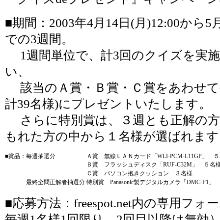
■期間：2003年4月14日(月)12:00から5月
での3週間。
1週間単位で、計3回のクイズを実施
い、
該当のＡ賞・Ｂ賞・Ｃ賞をあわせて毎
計39名様)にプレゼントいたします。
さらに特別賞は、３週とも正解の方
もれた方の中から１名様が選ばれます
■賞品：
毎週抽選分
Ａ賞 無線ＬＡＮカード「WLI-PCM-L11GP」 
Ｂ賞 フラッシュディスク「RUF-C32M」 ５名
Ｃ賞 パソコン抱きクッション ３名様
最終全問正解者抽選分
特別賞 Panasonic製デジタルカメラ「DMC-F1」
■応募方法：freespot.net内の専用
毎週1名様1回限り、2回目以降は無効