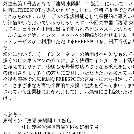
外進出第１号店となる「瀋陽 東陽閣ＩＴ飯店」において、
同時にFREESPOTを導入いただきました。無料で提供でき
これからのホテルサービスの常設機能として積極的に導入い
い評価をいただいていらっしゃいます。今回の中国「瀋陽 
しても、日本から中国に出張で来られるビジネスマンの方々
ールチェック等、インターネットへの接続が欠かせません。
ットサービスがご利用いただけるFREESPOTを、開店当初
た。
海外においてこそ、インターネットの活用は不可欠なもので
多くのビジネスマンの方々に、より快適なインターネット活
と考えております。今後も海外登録店のさらなる拡充をはかり、
の便利さをより多くの方々にご利用いただきたいと考えておりま
今後も海外での広範囲なFREESPOTの普及・拡大を推進し
に、さまざまな方面で全面的な支援・協力を行ってまいります。
されている企業様におかれましては、お気軽にご相談いただ
げます。
＜参考＞
東横イン「瀋陽 東陽閣ＩＴ飯店」
中国遼寧省瀋陽市瀋河区友好街７号
TEL：24-2259-1045 FAX：24-2259-1046