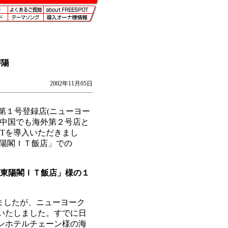
瀋陽
。
2002年11月05日
第１号登録店(ニューヨー
て中国でも海外第２号店と
OTを導入いただきまし
東陽閣ＩＴ飯店」での
陽 東陽閣ＩＴ飯店」様の１
りましたが、ニューヨーク
いたしました。すでに日
インホテルチェーン様の海