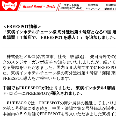
＜FREESPOT情報＞
「東横インホテルチェーン様 海外進出第１号店となる中国 
東陽閣ＩＴ飯店で、 FREESPOTを導入！」 を追加しました
株式会社メルコ(名古屋市、社長：牧 誠)は、 先日海外での
クのスタジオ・ガンボ様)をお知らせいたしましたが、続い
なる登録をいただきました。国内５９店舗ですでにFREESP
た、東横インホテルチェーン様の海外進出第１号店「瀋陽 
FREESPOT導入をご報告いたします。
中国でもFREESPOTが始まりました。 東横インホテル｢瀋
Ｆ･ロビーにFREESPOTが導入されました。
BUFFALO
では、FREESPOTの海外展開の推進してまい
の第１号登録に引き続き、中国・瀋陽で第２号登録店が誕生
本国内の５９店舗でFREESPOTを導入いただきました東横