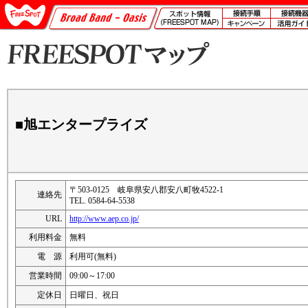
■旭エンタープライズ
〒503-0125 岐阜県安八郡安八町牧4522-1
連絡先
TEL. 0584-64-5538
URL
http://www.aep.co.jp/
利用料金
無料
電 源
利用可(無料)
営業時間
09:00～17:00
定休日
日曜日、祝日