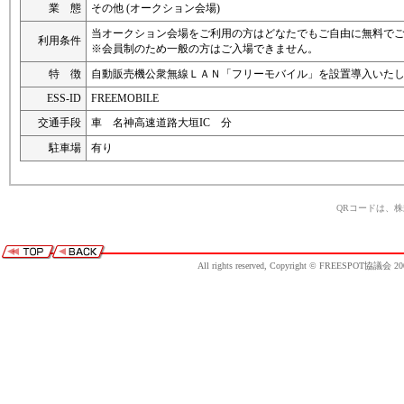
業 態
その他 (オークション会場)
当オークション会場をご利用の方はどなたでもご自由に無料で
利用条件
※会員制のため一般の方はご入場できません。
特 徴
自動販売機公衆無線ＬＡＮ「フリーモバイル」を設置導入いた
ESS-ID
FREEMOBILE
交通手段
車 名神高速道路大垣IC 分
駐車場
有り
QRコードは、
All rights reserved, Copyright © FREESPOT協議会 20