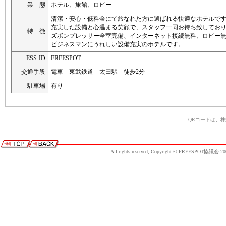
業 態
ホテル、旅館、ロビー
清潔・安心・低料金にて旅なれた方に選ばれる快適なホテルで
充実した設備と心温まる笑顔で、スタッフ一同お待ち致してお
特 徴
ズボンプレッサー全室完備、インターネット接続無料、ロビー
ビジネスマンにうれしい設備充実のホテルです。
ESS-ID
FREESPOT
交通手段
電車 東武鉄道 太田駅 徒歩2分
駐車場
有り
QRコードは、
All rights reserved, Copyright © FREESPOT協議会 20