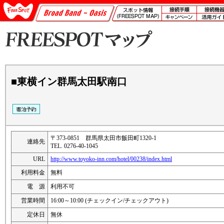
■東横イン群馬太田駅南口
〒373-0851 群馬県太田市飯田町1320-1
連絡先
TEL. 0276-40-1045
URL
http://www.toyoko-inn.com/hotel/00238/index.html
利用料金
無料
電 源
利用不可
営業時間
16:00～10:00 (チェックイン/チェックアウト)
定休日
無休