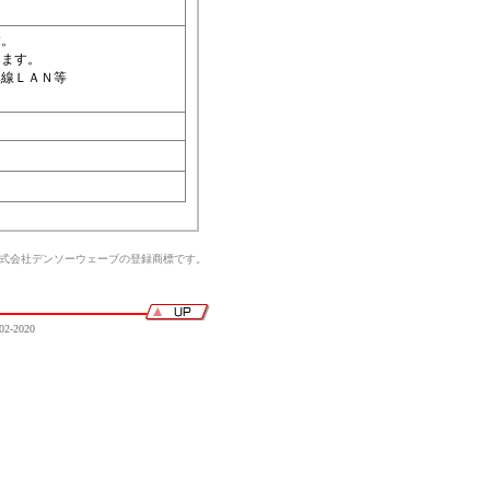
す。
ります。
無線ＬＡＮ等
株式会社デンソーウェーブの登録商標です。
02-2020