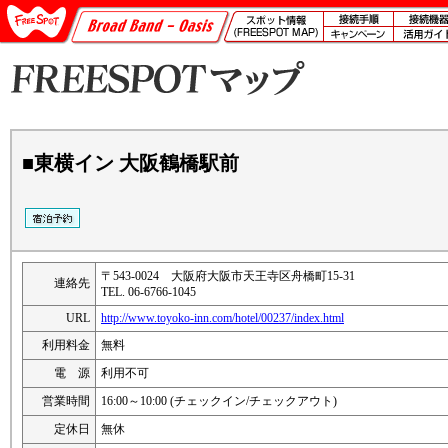
■東横イン 大阪鶴橋駅前
〒543-0024 大阪府大阪市天王寺区舟橋町15-31
連絡先
TEL. 06-6766-1045
URL
http://www.toyoko-inn.com/hotel/00237/index.html
利用料金
無料
電 源
利用不可
営業時間
16:00～10:00 (チェックイン/チェックアウト)
定休日
無休