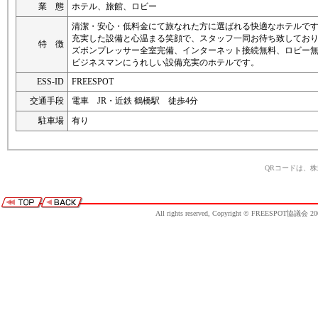
業 態
ホテル、旅館、ロビー
清潔・安心・低料金にて旅なれた方に選ばれる快適なホテルで
充実した設備と心温まる笑顔で、スタッフ一同お待ち致してお
特 徴
ズボンプレッサー全室完備、インターネット接続無料、ロビー
ビジネスマンにうれしい設備充実のホテルです。
ESS-ID
FREESPOT
交通手段
電車 JR・近鉄 鶴橋駅 徒歩4分
駐車場
有り
QRコードは、
All rights reserved, Copyright © FREESPOT協議会 20