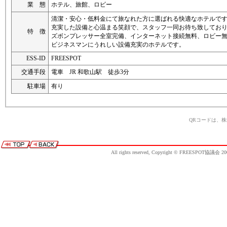
業 態
ホテル、旅館、ロビー
清潔・安心・低料金にて旅なれた方に選ばれる快適なホテルで
充実した設備と心温まる笑顔で、スタッフ一同お待ち致してお
特 徴
ズボンプレッサー全室完備、インターネット接続無料、ロビー
ビジネスマンにうれしい設備充実のホテルです。
ESS-ID
FREESPOT
交通手段
電車 JR 和歌山駅 徒歩3分
駐車場
有り
QRコードは、
All rights reserved, Copyright © FREESPOT協議会 20