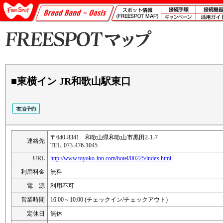
■東横イン JR和歌山駅東口
〒640-8341 和歌山県和歌山市黒田2-1-7
連絡先
TEL. 073-476-1045
URL
http://www.toyoko-inn.com/hotel/00225/index.html
利用料金
無料
電 源
利用不可
営業時間
16:00～10:00 (チェックイン/チェックアウト)
定休日
無休