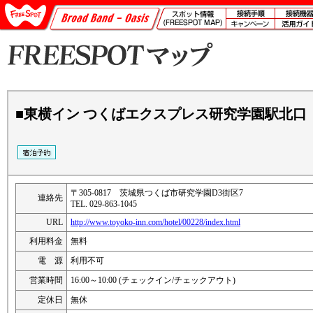
■東横イン つくばエクスプレス研究学園駅北口
〒305-0817 茨城県つくば市研究学園D3街区7
連絡先
TEL. 029-863-1045
URL
http://www.toyoko-inn.com/hotel/00228/index.html
利用料金
無料
電 源
利用不可
営業時間
16:00～10:00 (チェックイン/チェックアウト)
定休日
無休