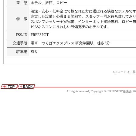
業 態
ホテル、旅館、ロビー
清潔・安心・低料金にて旅なれた方に選ばれる快適なホテルで
充実した設備と心温まる笑顔で、スタッフ一同お待ち致してお
特 徴
ズボンプレッサー全室完備、インターネット接続無料、ロビー
ビジネスマンにうれしい設備充実のホテルです。
ESS-ID
FREESPOT
交通手段
電車 つくばエクスプレス 研究学園駅 徒歩3分
駐車場
有り
QRコードは、
All rights reserved, Copyright © FREESPOT協議会 20