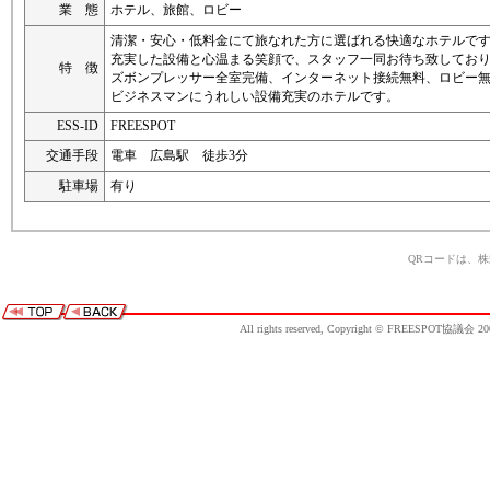
業 態
ホテル、旅館、ロビー
清潔・安心・低料金にて旅なれた方に選ばれる快適なホテルで
充実した設備と心温まる笑顔で、スタッフ一同お待ち致してお
特 徴
ズボンプレッサー全室完備、インターネット接続無料、ロビー
ビジネスマンにうれしい設備充実のホテルです。
ESS-ID
FREESPOT
交通手段
電車 広島駅 徒歩3分
駐車場
有り
QRコードは、
All rights reserved, Copyright © FREESPOT協議会 20