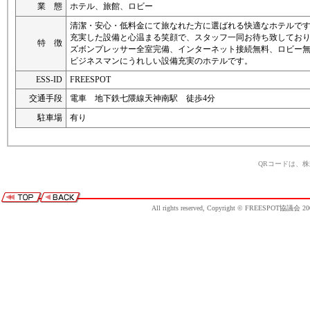
業 態
ホテル、旅館、ロビー
清潔・安心・低料金にて旅なれた方に選ばれる快適なホテルで
充実した設備と心温まる笑顔で、スタッフ一同お待ち致してお
特 徴
ズボンプレッサー全室完備、インターネット接続無料、ロビー
ビジネスマンにうれしい設備充実のホテルです。
ESS-ID
FREESPOT
交通手段
電車 地下鉄七隈線天神南駅 徒歩4分
駐車場
有り
QRコードは、
All rights reserved, Copyright © FREESPOT協議会 20