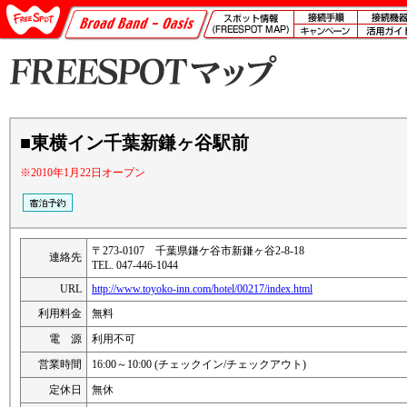
■東横イン千葉新鎌ヶ谷駅前
※2010年1月22日オープン
〒273-0107 千葉県鎌ケ谷市新鎌ヶ谷2-8-18
連絡先
TEL. 047-446-1044
URL
http://www.toyoko-inn.com/hotel/00217/index.html
利用料金
無料
電 源
利用不可
営業時間
16:00～10:00 (チェックイン/チェックアウト)
定休日
無休