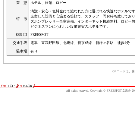
業 態
ホテル、旅館、ロビー
清潔・安心・低料金にて旅なれた方に選ばれる快適なホテルで
充実した設備と心温まる笑顔で、スタッフ一同お待ち致してお
特 徴
ズボンプレッサー全室完備、インターネット接続無料、ロビー
ビジネスマンにうれしい設備充実のホテルです。
ESS-ID
FREESPOT
交通手段
電車 東武野田線、北総線、新京成線 新鎌ヶ谷駅 徒歩4分
駐車場
有り
QRコードは、
All rights reserved, Copyright © FREESPOT協議会 20