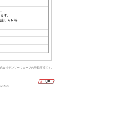
す。
ります。
無線ＬＡＮ等
株式会社デンソーウェーブの登録商標です。
02-2020