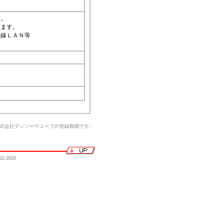
す。
ります。
無線ＬＡＮ等
株式会社デンソーウェーブの登録商標です。
02-2020