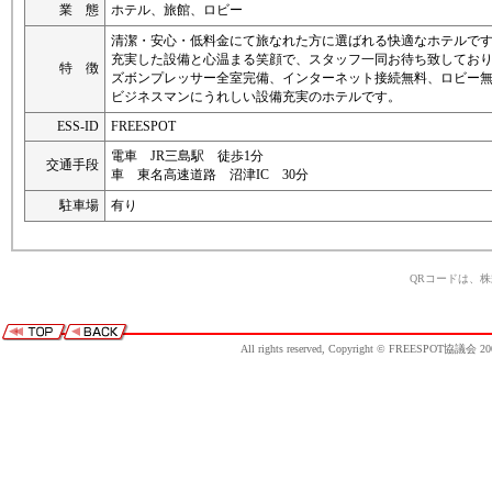
業 態
ホテル、旅館、ロビー
清潔・安心・低料金にて旅なれた方に選ばれる快適なホテルで
充実した設備と心温まる笑顔で、スタッフ一同お待ち致してお
特 徴
ズボンプレッサー全室完備、インターネット接続無料、ロビー
ビジネスマンにうれしい設備充実のホテルです。
ESS-ID
FREESPOT
電車 JR三島駅 徒歩1分
交通手段
車 東名高速道路 沼津IC 30分
駐車場
有り
QRコードは、
All rights reserved, Copyright © FREESPOT協議会 20