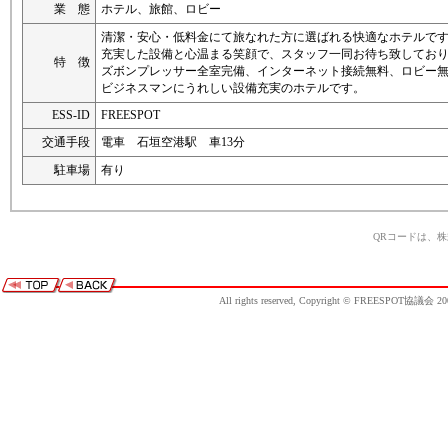
業 態
ホテル、旅館、ロビー
清潔・安心・低料金にて旅なれた方に選ばれる快適なホテルで
充実した設備と心温まる笑顔で、スタッフ一同お待ち致してお
特 徴
ズボンプレッサー全室完備、インターネット接続無料、ロビー
ビジネスマンにうれしい設備充実のホテルです。
ESS-ID
FREESPOT
交通手段
電車 石垣空港駅 車13分
駐車場
有り
QRコードは、
All rights reserved, Copyright © FREESPOT協議会 20