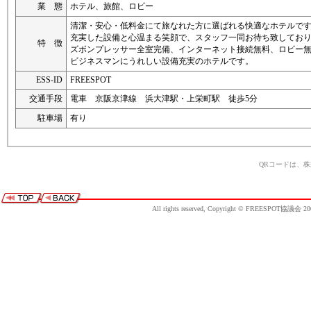
業 態
ホテル、旅館、ロビー
清潔・安心・低料金にて旅なれた方に選ばれる快適なホテルで
充実した設備と心温まる笑顔で、スタッフ一同お待ち致してお
特 徴
ズボンプレッサー全室完備、インターネット接続無料、ロビー
ビジネスマンにうれしい設備充実のホテルです。
ESS-ID
FREESPOT
交通手段
電車 京阪京津線 浜大津駅・上栄町駅 徒歩5分
駐車場
有り
QRコードは、
All rights reserved, Copyright © FREESPOT協議会 20