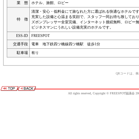
業 態
ホテル、旅館、ロビー
清潔・安心・低料金にて旅なれた方に選ばれる快適なホテルで
充実した設備と心温まる笑顔で、スタッフ一同お待ち致してお
特 徴
ズボンプレッサー全室完備、インターネット接続無料、ロビー
ビジネスマンにうれしい設備充実のホテルです。
ESS-ID
FREESPOT
交通手段
電車 地下鉄四ツ橋線四ツ橋駅 徒歩1分
駐車場
有り
QRコードは、
All rights reserved, Copyright © FREESPOT協議会 20