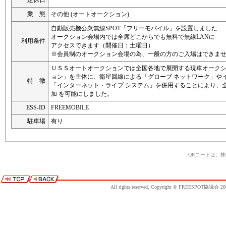
定休日
業 態
その他 (オートオークション)
自動販売機公衆無線SPOT「フリーモバイル」を設置しました
オークション会場内では全席どこからでも無料で無線LANに
利用条件
アクセスできます（開催日：土曜日）
※会員制のオークション会場の為、一般の方のご入場はできま
ＵＳＳオートオークションでは全国各地で展開する現車オークシ
ョン」を主体に、衛星回線による「グローブ ネットワーク」や
特 徴
「インターネット・ライブ システム」を併用することにより、
加 を可能にしました。
ESS-ID
FREEMOBILE
駐車場
有り
QRコードは、
All rights reserved, Copyright © FREESPOT協議会 20