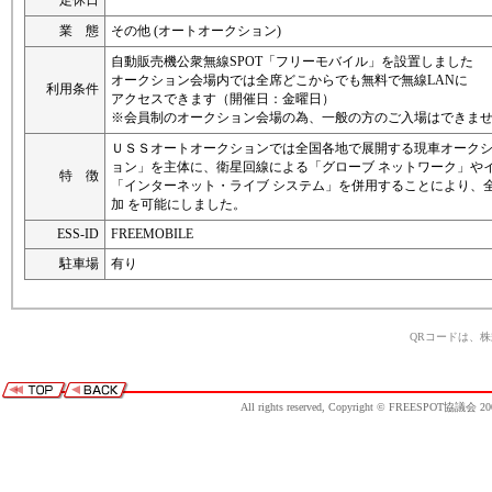
定休日
業 態
その他 (オートオークション)
自動販売機公衆無線SPOT「フリーモバイル」を設置しました
オークション会場内では全席どこからでも無料で無線LANに
利用条件
アクセスできます（開催日：金曜日）
※会員制のオークション会場の為、一般の方のご入場はできま
ＵＳＳオートオークションでは全国各地で展開する現車オークシ
ョン」を主体に、衛星回線による「グローブ ネットワーク」や
特 徴
「インターネット・ライブ システム」を併用することにより、
加 を可能にしました。
ESS-ID
FREEMOBILE
駐車場
有り
QRコードは、
All rights reserved, Copyright © FREESPOT協議会 20