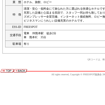
業 態
ホテル、旅館、ロビー
清潔・安心・低料金にて旅なれた方に選ばれる快適なホテルで
充実した設備と心温まる笑顔で、スタッフ一同お待ち致してお
特 徴
ズボンプレッサー全室完備、インターネット接続無料、ロビー
ビジネスマンにうれしい設備充実のホテルです。
ESS-ID
FREESPOT
電車 JR熊本駅 徒歩2分
交通手段
車 熊本IC 35分
駐車場
有り
QRコードは、
All rights reserved, Copyright © FREESPOT協議会 20