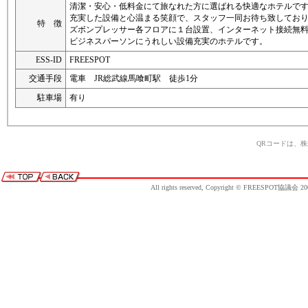
清潔・安心・低料金にて旅なれた方に選ばれる快適なホテルで
充実した設備と心温まる笑顔で、スタッフ一同お待ち致してお
特 徴
ズボンプレッサー各フロアに１台設置、インターネット接続無
ビジネスパーソンにうれしい設備充実のホテルです。
ESS-ID
FREESPOT
交通手段
電車 JR総武線馬喰町駅 徒歩1分
駐車場
有り
QRコードは、
All rights reserved, Copyright © FREESPOT協議会 20