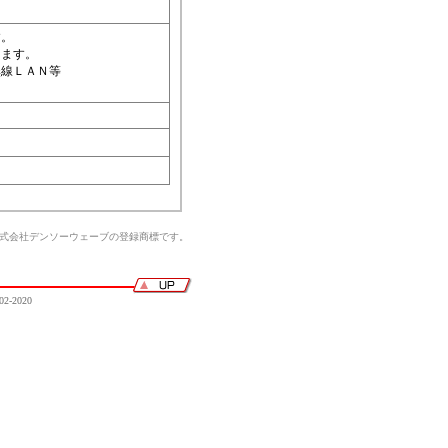
す。
ります。
無線ＬＡＮ等
株式会社デンソーウェーブの登録商標です。
02-2020