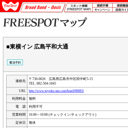
■東横イン 広島平和大通
〒730-0026 広島県広島市中区田中町5-15
連絡先
TEL. 082-504-1045
URL
http://www.toyoko-inn.com/hotel/00083/
利用料金
無料
電 源
利用不可
営業時間
16:00～10:00 (チェックイン/チェックアウト)
定休日
無休