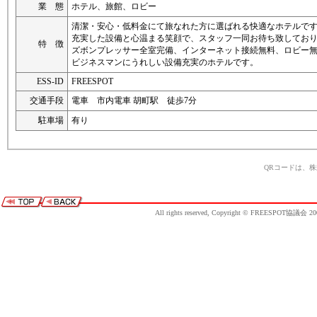
業 態
ホテル、旅館、ロビー
清潔・安心・低料金にて旅なれた方に選ばれる快適なホテルで
充実した設備と心温まる笑顔で、スタッフ一同お待ち致してお
特 徴
ズボンプレッサー全室完備、インターネット接続無料、ロビー
ビジネスマンにうれしい設備充実のホテルです。
ESS-ID
FREESPOT
交通手段
電車 市内電車 胡町駅 徒歩7分
駐車場
有り
QRコードは、
All rights reserved, Copyright © FREESPOT協議会 20