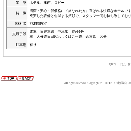
業 態
ホテル、旅館、ロビー
清潔・安心・低価格にて旅なれた方に選ばれる快適なホテルで
特 徴
充実した設備と心温まる笑顔で、スタッフ一同お待ち致してお
ESS-ID
FREESPOT
電車 日豊本線 中津駅 徒歩1分
交通手段
車 大分道日田ICもしくは九州道小倉東IC 60分
駐車場
有り
QRコードは、
All rights reserved, Copyright © FREESPOT協議会 20