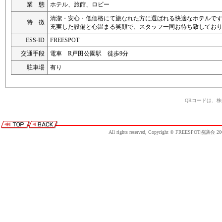
業 態
ホテル、旅館、ロビー
清潔・安心・低価格にて旅なれた方に選ばれる快適なホテルで
特 徴
充実した設備と心温まる笑顔で、スタッフ一同お待ち致してお
ESS-ID
FREESPOT
交通手段
電車 R戸田公園駅 徒歩9分
駐車場
有り
QRコードは、
All rights reserved, Copyright © FREESPOT協議会 20