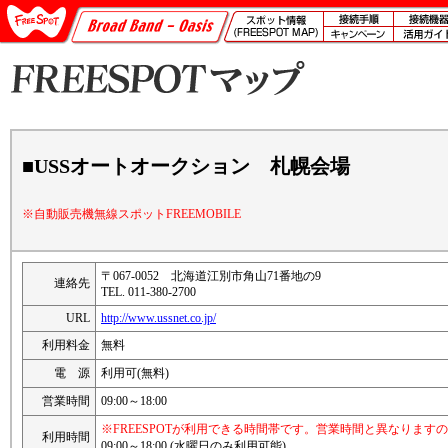
■USSオートオークション 札幌会場
※自動販売機無線スポットFREEMOBILE
〒067-0052 北海道江別市角山71番地の9
連絡先
TEL. 011-380-2700
URL
http://www.ussnet.co.jp/
利用料金
無料
電 源
利用可(無料)
営業時間
09:00～18:00
※FREESPOTが利用できる時間帯です。営業時間と異なります
利用時間
09:00～18:00 (水曜日のみ利用可能)