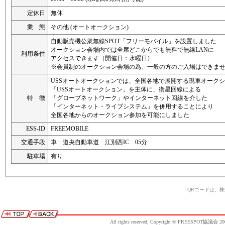
定休日
無休
業 態
その他 (オートオークション)
自動販売機公衆無線SPOT「フリーモバイル」を設置しました
オークション会場内では全席どこからでも無料で無線LANに
利用条件
アクセスできます（開催日：水曜日）
※会員制のオークション会場の為、一般の方のご入場はできま
USSオートオークションでは、全国各地で展開する現車オーク
「USSオートオークション」を主体に、衛星回線による
特 徴
「グローブネットワーク」やインターネット回線を介した
「インターネット・ライブシステム」を併用することにより
全国各地からのオークション参加を可能にしました
ESS-ID
FREEMOBILE
交通手段
車 道央自動車道 江別西IC 05分
駐車場
有り
QRコードは、
All rights reserved, Copyright © FREESPOT協議会 20