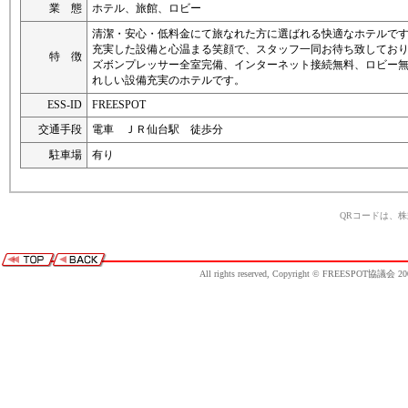
業 態
ホテル、旅館、ロビー
清潔・安心・低料金にて旅なれた方に選ばれる快適なホテルで
充実した設備と心温まる笑顔で、スタッフ一同お待ち致してお
特 徴
ズボンプレッサー全室完備、インターネット接続無料、ロビー
れしい設備充実のホテルです。
ESS-ID
FREESPOT
交通手段
電車 ＪＲ仙台駅 徒歩分
駐車場
有り
QRコードは、
All rights reserved, Copyright © FREESPOT協議会 20