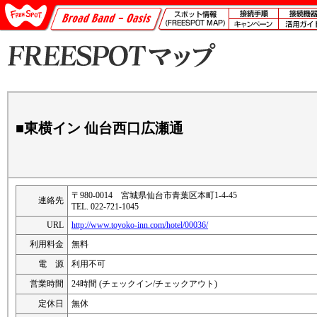
■東横イン 仙台西口広瀬通
〒980-0014 宮城県仙台市青葉区本町1-4-45
連絡先
TEL. 022-721-1045
URL
http://www.toyoko-inn.com/hotel/00036/
利用料金
無料
電 源
利用不可
営業時間
24時間 (チェックイン/チェックアウト)
定休日
無休