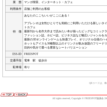
業 態
マンガ喫茶、インターネット・カフェ
利用条件
店舗ご利用のお客様
あなたのここちいいがここにある！
アプレシオは女性ひとりでも気軽にご利用いただける新しいタ
トカフェ
最新刊から名作大作まで読みたい本が揃ったビッグなコミック
特 徴
ファッション誌、ホビー誌、ビジネス誌など幅広いジャンルを
最新の3Dオンラインゲームも快適プレイ、オリジナル仕様のハ
ホットもアイスも30種類以上のドリンクが飲み放題のフリード
目的や気分で選べる豊富なシートバリエーション
ESS-ID
FREESPOT
交通手段
電車 駅 徒歩分
駐車場
有り
QRコードは、
All rights reserved, Copyright © FREESPOT協議会 20