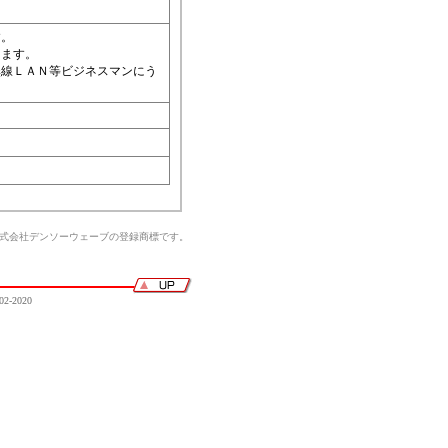
す。
ります。
無線ＬＡＮ等ビジネスマンにう
株式会社デンソーウェーブの登録商標です。
02-2020