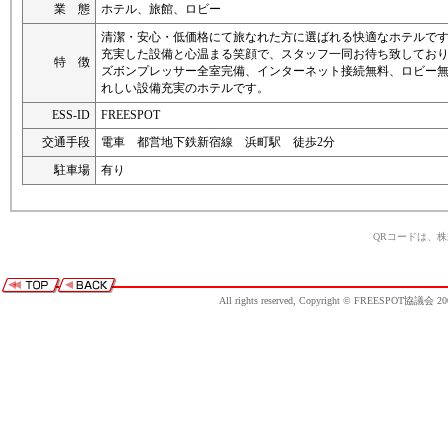
業 態
ホテル、旅館、ロビー
清潔・安心・低価格にて旅なれた方に選ばれる快適なホテルで
充実した設備と心温まる笑顔で、スタッフ一同お待ち致してお
特 徴
ズボンプレッサー全室完備、インターネット接続無料、ロビー
れしい設備充実のホテルです。
ESS-ID
FREESPOT
交通手段
電車 都営地下鉄新宿線 浜町駅 徒歩2分
駐車場
有り
QRコードは、
All rights reserved, Copyright © FREESPOT協議会 20