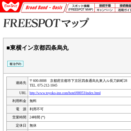
■東横イン京都四条烏丸
〒600-8008 京都府京都市下京区四条通烏丸東入ル長刀鉾町28
連絡先
TEL. 075-212-1045
URL
http://www.toyoko-inn.com/hotel/00053/index.html
利用料金
無料
電 源
利用不可
営業時間
24時間 (*)
定休日
無休