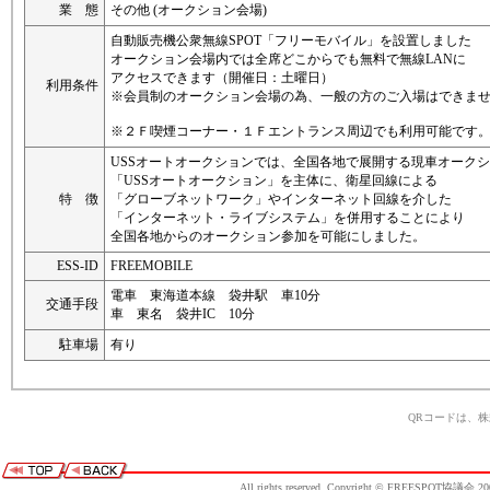
業 態
その他 (オークション会場)
自動販売機公衆無線SPOT「フリーモバイル」を設置しました
オークション会場内では全席どこからでも無料で無線LANに
アクセスできます（開催日：土曜日）
利用条件
※会員制のオークション会場の為、一般の方のご入場はできま
※２Ｆ喫煙コーナー・１Ｆエントランス周辺でも利用可能です
USSオートオークションでは、全国各地で展開する現車オーク
「USSオートオークション」を主体に、衛星回線による
特 徴
「グローブネットワーク」やインターネット回線を介した
「インターネット・ライブシステム」を併用することにより
全国各地からのオークション参加を可能にしました。
ESS-ID
FREEMOBILE
電車 東海道本線 袋井駅 車10分
交通手段
車 東名 袋井IC 10分
駐車場
有り
QRコードは、
All rights reserved, Copyright © FREESPOT協議会 20