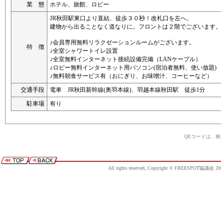
業 態
ホテル、旅館、ロビー
JR秋田駅東口より直結、徒歩３０秒！改札口を左へ。
建物から出ることなく道なりに。フロントは２階でございます
♪会員専用無料リラクゼーションルームがございます。
特 徴
♪全室シャワートイレ設置
♪全室無料インターネット接続設備完備（LANケーブル）
♪ロビー無料インターネット用パソコン(宿泊者無料、使い放題)
♪無料朝食サービス有（おにぎり、お味噌汁、コーヒーなど）
交通手段
電車 JR秋田新幹線(奥羽本線)、羽越本線秋田駅 徒歩1分
駐車場
有り
QRコードは、
All rights reserved, Copyright © FREESPOT協議会 20