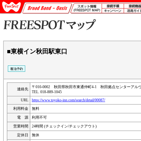
■東横イン秋田駅東口
〒010-0002 秋田県秋田市東通仲町4-1 秋田拠点センターアル
連絡先
TEL. 018-889-1045
URL
https://www.toyoko-inn.com/search/detail/00087/
利用料金
無料
電 源
利用不可
営業時間
24時間 (チェックイン/チェックアウト)
定休日
無休