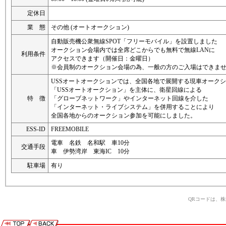
定休日
業 態
その他 (オートオークション)
自動販売機公衆無線SPOT「フリーモバイル」を設置しました
オークション会場内では全席どこからでも無料で無線LANに
利用条件
アクセスできます（開催日：金曜日）
※会員制のオークション会場の為、一般の方のご入場はできま
USSオートオークションでは、全国各地で展開する現車オーク
「USSオートオークション」を主体に、衛星回線による
特 徴
「グローブネットワーク」やインターネット回線を介した
「インターネット・ライブシステム」を併用することにより
全国各地からのオークション参加を可能にしました。
ESS-ID
FREEMOBILE
電車 名鉄 名和駅 車10分
交通手段
車 伊勢湾岸 東海IC 10分
駐車場
有り
QRコードは、