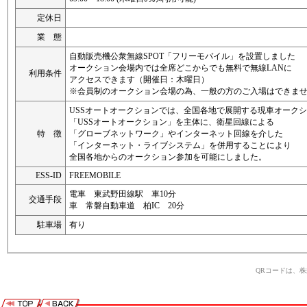
定休日
業 態
自動販売機公衆無線SPOT「フリーモバイル」を設置しました
オークション会場内では全席どこからでも無料で無線LANに
利用条件
アクセスできます（開催日：木曜日）
※会員制のオークション会場の為、一般の方のご入場はできま
USSオートオークションでは、全国各地で展開する現車オーク
「USSオートオークション」を主体に、衛星回線による
特 徴
「グローブネットワーク」やインターネット回線を介した
「インターネット・ライブシステム」を併用することにより
全国各地からのオークション参加を可能にしました。
ESS-ID
FREEMOBILE
電車 東武野田線駅 車10分
交通手段
車 常磐自動車道 柏IC 20分
駐車場
有り
QRコードは、