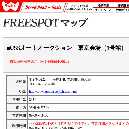
■USSオートオークション 東京会場（1号館）
※自動販売機無線スポットFREEMOBILE
〒270-0222 千葉県野田市木間ヶ瀬5653
連絡先
TEL. 04-7120-8000
URL
http://www.ussnet.co.jp/index.html
利用料金
無料
電 源
利用可(無料)
営業時間
09:00～18:00
※FREESPOTが利用できる時間帯です。営業時間と異なります
利用時間
09:00～18:00 (木曜日のみ利用可能)